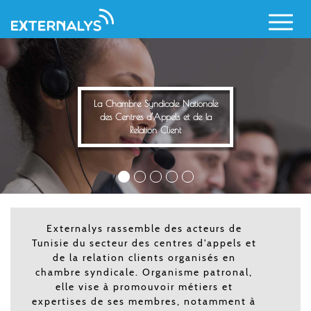
des Centres d’Appels et 
Relation Client
Aller
au
contenu
principal
ionale
de la
Externalys rassemble des acteurs de
Tunisie du secteur des centres d'appels et
de la relation clients organisés en
chambre syndicale. Organisme patronal,
elle vise à promouvoir métiers et
expertises de ses membres, notamment à